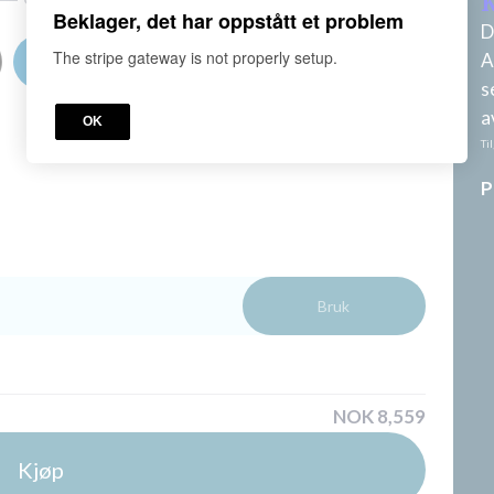
K
Beklager, det har oppstått et problem
D
The stripe gateway is not properly setup.
A
s
a
OK
Ti
P
Bruk
NOK 8,559
Kjøp