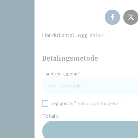
Har du konto? Logg Inn
her.
Betalingsmetode
Har du en kupong?
*
Jeg godtar
Vilkår og betingelser
Totalt: