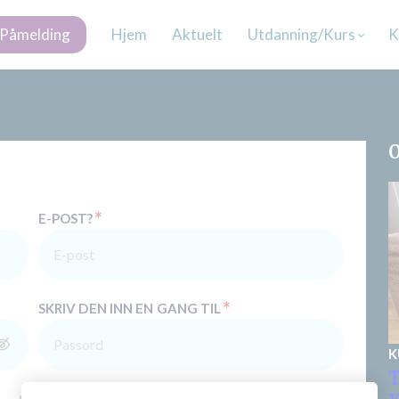
Påmelding
Hjem
Aktuelt
Utdanning/Kurs
K
O
*
E-POST?
*
SKRIV DEN INN EN GANG TIL
K
T
eller