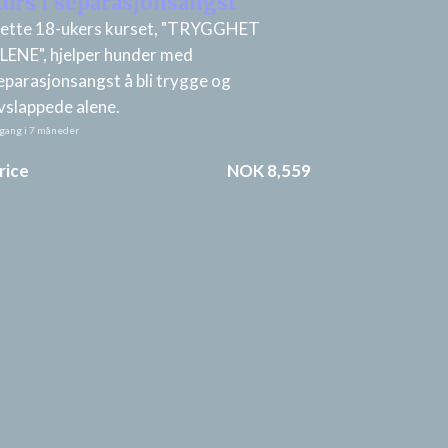
urs i separasjonsangst
ette 18-ukers kurset, "TRYGGHET
LENE", hjelper hunder med
eparasjonsangst å bli trygge og
vslappede alene.
lgang i
7
måneder
rice
NOK 8,559