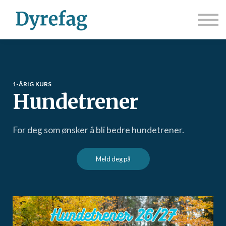
Utdanning/Kurs
Kurskatalog
Om oss
Kontakt
Logg inn
Registrer deg
1-ÅRIG KURS
Hundetrener
For deg som ønsker å bli bedre hundetrener.
Meld deg på