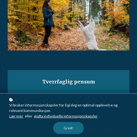
Tverrfaglig pensum
Dyktige forelesere
Vi bruker informasjonskapsler for å gi deg en optimal opplevelse og
relevant kommunikasjon.
Lær mer
eller
godta individuelle informasjonskapsler
.
Flere års erfaring med utdanning
Greit!